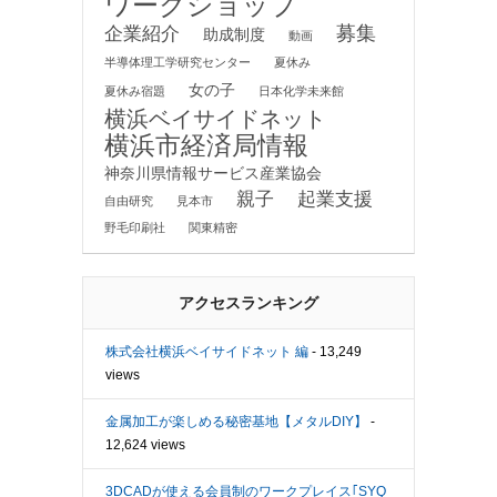
ワークショップ
募集
企業紹介
助成制度
動画
半導体理工学研究センター
夏休み
女の子
夏休み宿題
日本化学未来館
横浜ベイサイドネット
横浜市経済局情報
神奈川県情報サービス産業協会
親子
起業支援
自由研究
見本市
野毛印刷社
関東精密
アクセスランキング
株式会社横浜ベイサイドネット 編
- 13,249
views
金属加工が楽しめる秘密基地【メタルDIY】
-
12,624 views
3DCADが使える会員制のワークプレイス｢SYQ