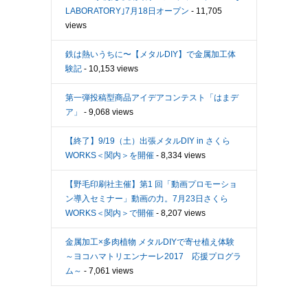
LABORATORY｣7月18日オープン
- 11,705
views
鉄は熱いうちに〜【メタルDIY】で金属加工体
験記
- 10,153 views
第一弾投稿型商品アイデアコンテスト「はまデ
ア」
- 9,068 views
【終了】9/19（土）出張メタルDIY in さくら
WORKS＜関内＞を開催
- 8,334 views
【野毛印刷社主催】第1 回「動画プロモーショ
ン導入セミナー」動画の力。7月23日さくら
WORKS＜関内＞で開催
- 8,207 views
金属加工×多肉植物 メタルDIYで寄せ植え体験
～ヨコハマトリエンナーレ2017 応援プログラ
ム～
- 7,061 views