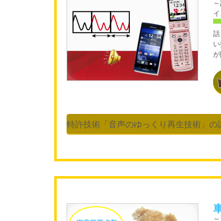
～
イ
話
い
が
特許技術「音声のゆっくり再生技術」の
～