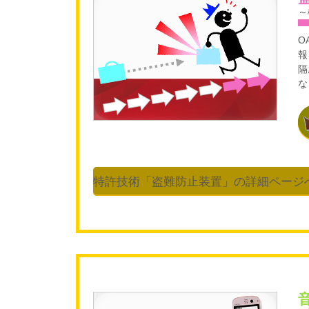
～
O
報
隔
な
特許技術「盗難防止装置」の詳細ページ