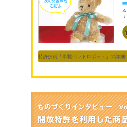
ぬ
ミ
特許技術「車載ペットロボット」の詳細