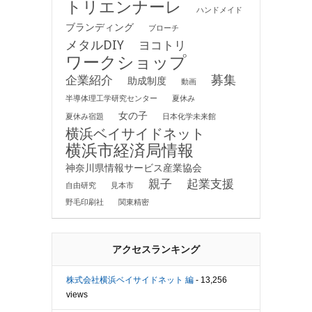
トリエンナーレ
ハンドメイド
ブランディング
ブローチ
メタルDIY
ヨコトリ
ワークショップ
募集
企業紹介
助成制度
動画
半導体理工学研究センター
夏休み
女の子
夏休み宿題
日本化学未来館
横浜ベイサイドネット
横浜市経済局情報
神奈川県情報サービス産業協会
親子
起業支援
自由研究
見本市
野毛印刷社
関東精密
アクセスランキング
株式会社横浜ベイサイドネット 編
- 13,256
views