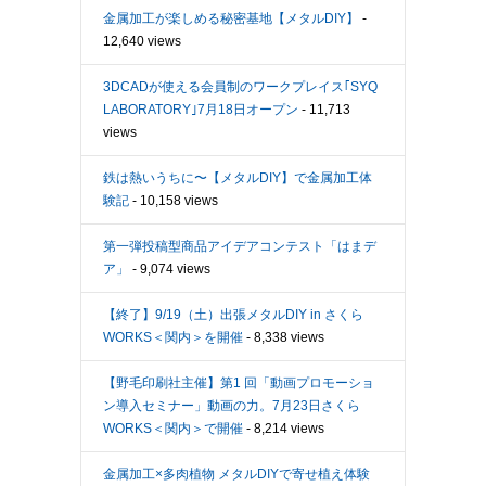
金属加工が楽しめる秘密基地【メタルDIY】
-
12,640 views
3DCADが使える会員制のワークプレイス｢SYQ
LABORATORY｣7月18日オープン
- 11,713
views
鉄は熱いうちに〜【メタルDIY】で金属加工体
験記
- 10,158 views
第一弾投稿型商品アイデアコンテスト「はまデ
ア」
- 9,074 views
【終了】9/19（土）出張メタルDIY in さくら
WORKS＜関内＞を開催
- 8,338 views
【野毛印刷社主催】第1 回「動画プロモーショ
ン導入セミナー」動画の力。7月23日さくら
WORKS＜関内＞で開催
- 8,214 views
金属加工×多肉植物 メタルDIYで寄せ植え体験