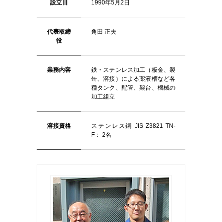
設立日
1990年5月2日
代表取締
角田 正夫
役
業務内容
鉄・ステンレス加工（板金、製
缶、溶接）による薬液槽など各
種タンク、配管、架台、機械の
加工組立
溶接資格
ステンレス鋼 JIS Z3821 TN-
F： 2名