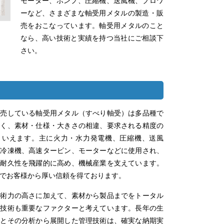
モーター、ポンプ、圧縮機、送風機、ブロワ
ーなど、さまざまな軸受用メタルの製造・販
売をおこなっています。軸受用メタルのこと
なら、高い技術と実績を持つ当社にご相談下
さい。
販売している軸受用メタル（すべり軸受）は多品種で
多く、素材・仕様・大きさの相違、要求される精度の
といえます。主に火力・水力発電機、圧縮機、送風
、冷凍機、高速タービン、モーターなどに使用され、
、耐久性を飛躍的に高め、機械産業を支えています。
でお客様から厚い信頼を得ております。
技術力の高さに加えて、素材から製品までをトータル
理技術も重要なファクターと考えています。長年の生
積とその分析から展開した管理技術は、確実な納期実