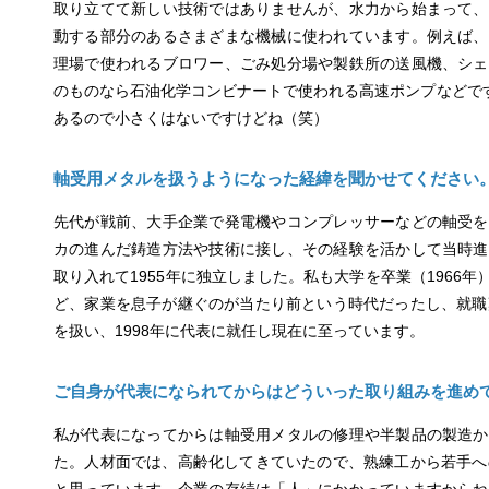
取り立てて新しい技術ではありませんが、水力から始まって、
動する部分のあるさまざまな機械に使われています。例えば、
理場で使われるブロワー、ごみ処分場や製鉄所の送風機、シェ
のものなら石油化学コンビナートで使われる高速ポンプなどです
あるので小さくはないですけどね（笑）
軸受用メタルを扱うようになった経緯を聞かせてください
先代が戦前、大手企業で発電機やコンプレッサーなどの軸受を
カの進んだ鋳造方法や技術に接し、その経験を活かして当時進
取り入れて1955年に独立しました。私も大学を卒業（1966
ど、家業を息子が継ぐのが当たり前という時代だったし、就職
を扱い、1998年に代表に就任し現在に至っています。
ご自身が代表になられてからはどういった取り組みを進め
私が代表になってからは軸受用メタルの修理や半製品の製造か
た。人材面では、高齢化してきていたので、熟練工から若手へ
と思っています。企業の存続は「人」にかかっていますからね