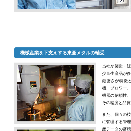
機械産業を下支えする東亜メタルの軸受
当社が製造・
少量生産品が
厳密さが特徴
機、ブロワー
機器の信頼性
その精度と品質
また、個々の
に管理する管
産データの蓄