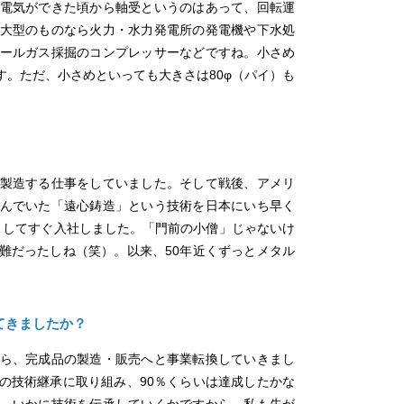
電気ができた頃から軸受というのはあって、回転運
大型のものなら火力・水力発電所の発電機や下水処
ールガス採掘のコンプレッサーなどですね。小さめ
。ただ、小さめといっても大きさは80φ（パイ）も
。
製造する仕事をしていました。そして戦後、アメリ
んでいた「遠心鋳造」という技術を日本にいち早く
年）してすぐ入社しました。「門前の小僧」じゃないけ
難だったしね（笑）。以来、50年近くずっとメタル
てきましたか？
ら、完成品の製造・販売へと事業転換していきまし
の技術継承に取り組み、90％くらいは達成したかな
。いかに技術を伝承していくかですから。私も先が