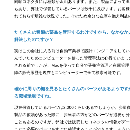
同軸コネクタには種類が沢山あります。また、製品によって汎
もあり、弊社で保管しているパーツは数千に及びます。お客様
れておらず煩雑な状況でした。そのため余分な在庫を抱え利益
たくさんの種類の部品を管理するわけですから、なかなか
解決したのですか？
実はこの会社に入る前は自動車業界で設計エンジニアをしてい
んでいたためコンピューターを使った管理手法は心得ていました。1
される前でしたが、Macを使って自分で受発注管理と在庫管理
降の販売履歴を現在もコンピューターで全て検索可能です。
確かに周りの棚を見るとたくさんのパーツがあるようです
る職場環境ですね。
現在保管しているパーツは2,000くらいあるでしょうか。少
製品の依頼があった際に、担当者の方がどのパーツが必要か分
こともあるのですが、弊社では販売したコネクタの情報がデー
ことで必要なパーツをすぐに確認することができます。そうい