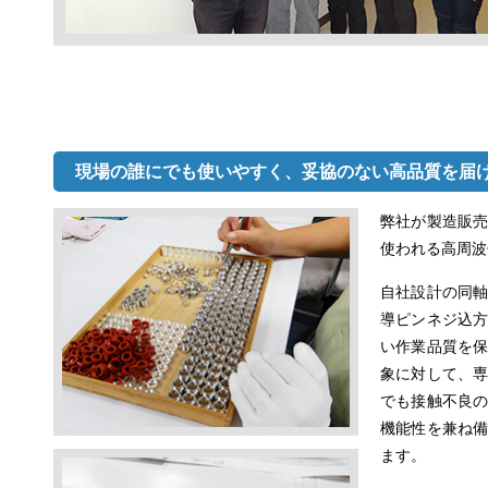
現場の誰にでも使いやすく、妥協のない高品質を届
弊社が製造販
使われる高周波
自社設計の同
導ピンネジ込
い作業品質を
象に対して、
でも接触不良
機能性を兼ね
ます。