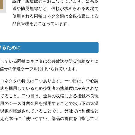
設計・製造販売をおこなっています。公共放
送や防災無線など、信頼が求められる現場で
使用される同軸コネクタ類は全数検査による
品質管理をおこなっています。
けるために
売している同軸コネクタは公共放送や防災無線などに
信号の伝送ケーブルに用いられています。
軸コネクタの特長は二つあります。一つ目は、中心誘
方式を採用しているため技術者の熟練度に左右されな
保てること。二つ目は、金属の収縮による接触不良現
専用のシース引留金具を採用することで氷点下の気温
の現象が軽減されていることです。弊社では利便性と
備えた本当に「使いやすい」部品の提供を目指してい